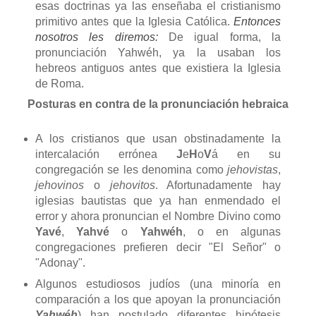
esas doctrinas ya las enseñaba el cristianismo
primitivo antes que la Iglesia Católica.
Entonces
nosotros les diremos:
De igual forma, la
pronunciación Yahwéh, ya la usaban los
hebreos antiguos antes que existiera la Iglesia
de Roma.
Posturas en contra de la pronunciación hebraica
A los cristianos que usan obstinadamente la
intercalación errónea
J
e
H
o
V
á en su
congregación se les denomina como
jehovistas
,
jehovinos
o
jehovitos
. Afortunadamente hay
iglesias bautistas que ya han enmendado el
error y ahora pronuncian el Nombre Divino como
Yavé
,
Yahvé
o
Yahwéh
, o en algunas
congregaciones prefieren decir "El Señor" o
"Adonay".
Algunos estudiosos judíos (una minoría en
comparación a los que apoyan la pronunciación
Yahwéh
) han postulado diferentes hipótesis