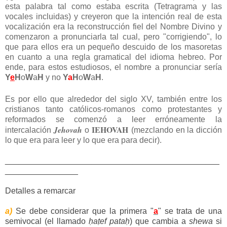
esta palabra tal como estaba escrita (Tetragrama y las
vocales incluidas) y creyeron que la intención real de esta
vocalización era la reconstrucción fiel del Nombre Divino y
comenzaron a pronunciarla tal cual, pero "corrigiendo", lo
que para ellos era un pequeño descuido de los masoretas
en cuanto a una regla gramatical del idioma hebreo. Por
ende, para estos estudiosos, el nombre a pronunciar sería
Y
e
H
o
W
a
H
y no
Y
a
H
o
W
a
H
.
Es por ello que alrededor del siglo XV, también entre los
cristianos tanto católicos-romanos como protestantes y
reformados se comenzó a leer erróneamente la
IEHOVAH
Jehovah
intercalación
o
(mezclando en la dicción
lo que era para leer y lo que era para decir).
_______________________________________________
________________
Detalles a remarcar
a)
Se debe considerar que la primera "
a
" se trata de una
semivocal (el llamado
ḥaṭef pataḥ
) que cambia a
shewa
si