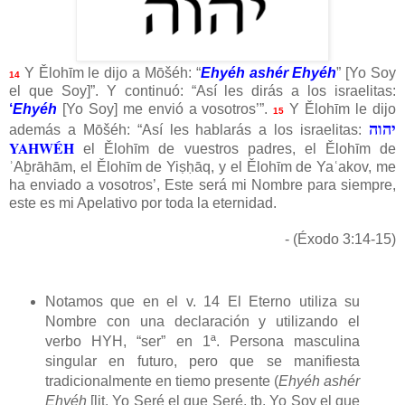
Y Ělohīm le dijo a Mōšéh: “
Ehyéh ashér Ehyéh
” [Yo Soy
14
el que Soy]”. Y continuó: “Así les dirás a los israelitas:
‘
Ehyéh
[Yo Soy] me envió a vosotros’”.
Y Ělohīm le dijo
15
יהוה
además a Mōšéh: “Así les hablarás a los israelitas:
YAHWÉH
el Ělohīm de vuestros padres, el Ělohīm de
ʾAḇrāhām, el Ělohīm de Yiṣḥāq, y el Ělohīm de Yaʿakov, me
ha enviado a vosotros’, Este será mi Nombre para siempre,
este es mi Apelativo por toda la eternidad.
- (Éxodo 3:14-15)
Notamos que en el v. 14 El Eterno utiliza su
Nombre con una declaración y utilizando el
verbo HYH, “ser” en 1ª. Persona masculina
singular en futuro, pero que se manifiesta
tradicionalmente en tiemo presente (
Ehyéh ashér
Ehyéh
[lit. Yo Seré el que Seré, tb. Yo Soy el que