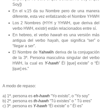
Soy])
En el v.15 da su Nombre pero de una manera
diferente, esta vez enfatizando el Nombre YHWH
Los 2 Nombres (HYH y YHWH, que deriva del
verbo HWH, existir) están relacionados entre sí.
En hebreo, el verbo
hawah
es una versión más
antigua del verbo hayah, que significa “ser” o
“llegar a ser”.
El Nombre de
Yahwéh
deriva de la conjugación
de la 3ª. Persona masculina singular del verbo
HWH, la cual es
Y-hawh
” Él [que] existe” o “Él
[que] es.”
A modo de repaso:
a)
1ª. persona es
eh-hawh
“Yo existo”, o “Yo soy”
b)
2ª. persona es
th-hawh
“Tú existes” o ” Tú eres”
c)
3ª. persona es
Y-hawh
“Él existe” o ” Él es”