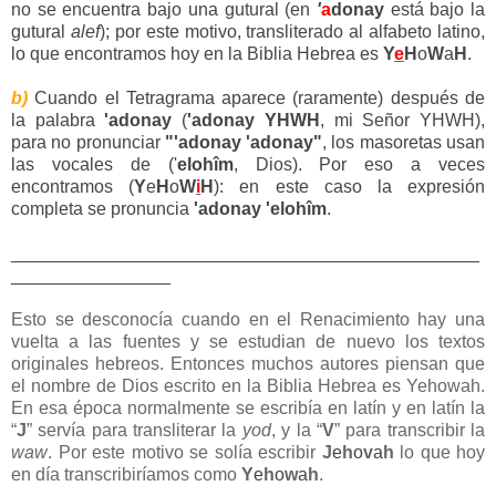
no se encuentra bajo una gutural (en
'
a
donay
está bajo la
gutural
alef
); por este motivo, transliterado al alfabeto latino,
lo que encontramos hoy en la Biblia Hebrea es
Y
e
H
o
W
a
H
.
b)
Cuando el Tetragrama aparece (raramente) después de
la palabra
'adonay
(
'adonay YHWH
, mi Señor YHWH),
para no pronunciar
"'adonay 'adonay"
, los masoretas usan
las vocales de ('
elohîm
, Dios). Por eso a veces
encontramos (
Y
e
H
o
W
i
H
): en este caso la expresión
completa se pronuncia
'adonay 'elohîm
.
_______________________________________________
________________
Esto se desconocía cuando en el Renacimiento hay una
vuelta a las fuentes y se estudian de nuevo los textos
originales hebreos. Entonces muchos autores piensan que
el nombre de Dios escrito en la Biblia Hebrea es Yehowah.
En esa época normalmente se escribía en latín y en latín la
“
J
” servía para transliterar la
yod
, y la “
V
” para transcribir la
waw
. Por este motivo se solía escribir
J
e
h
o
v
a
h
lo que hoy
en día transcribiríamos como
Y
e
h
o
w
a
h
.