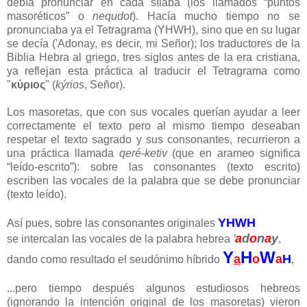
debía pronunciar en cada sílaba (los llamados “puntos
masoréticos” o
nequdot
). Hacía mucho tiempo no se
pronunciaba ya el Tetragrama (YHWH), sino que en su lugar
se decía ('Adonay, es decir, mi Señor); los traductores de la
Biblia Hebra al griego, tres siglos antes de la era cristiana,
ya reflejan esta práctica al traducir el Tetragrama como
"
κύριος
" (
kýrios
, Señor).
Los masoretas, que con sus vocales querían ayudar a leer
correctamente el texto pero al mismo tiempo deseaban
respetar el texto sagrado y sus consonantes, recurrieron a
una práctica llamada
qeré-ketiv
(que en arameo significa
“leído-escrito”): sobre las consonantes (texto escrito)
escriben las vocales de la palabra que se debe pronunciar
(texto leído).
YHWH
Así pues, sobre las consonantes originales
'
a
d
o
n
a
y
se intercalan las vocales de la palabra hebrea
,
Y
H
W
a
o
a
H
dando como resultado el seudónimo híbrido
,
...pero tiempo después algunos estudiosos hebreos
(ignorando la intención original de los masoretas) vieron