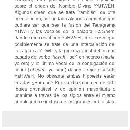
sobre el origen del Nombre Divino YAHWÉH:
Algunos creen que se trata "también" de otra
intercalación; por un lado algunos comentan que
pudiera ser que sea la fusión del Tetragrama
YHWH y las vocales de la palabra H
a
-Sh
e
m,
dando como resultado YaHWeH; otros creen que
posiblemente se trate de una intercalación del
Tetragrama YHWH y la primera vocal del tiempo
pasado del verbo [
hayah
] "ser" en hebreo (
'
h
a
yíti
,
yo era) y la última vocal de la conjugación del
futuro (
'
e
heyeh
, yo seré) dando como resultado
YaHWeH. No obstante ambas hipótesis están
erradas ¿Por qué? Pues ambas carecen de toda
lógica gramatical y de opinión mayoritaria o
unánime a través de los siglos entre el mismo
pueblo judío e incluso de los grandes hebraístas.