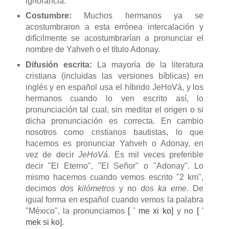
ignorancia.
Costumbre:
Muchos hermanos ya se
acostumbraron a esta errónea intercalación y
difícilmente se acostumbrarían a pronunciar el
nombre de Yahveh o el título Adonay.
Difusión escrita:
La mayoría de la literatura
cristiana (incluidas las versiones bíblicas) en
inglés y en español usa el híbrido JeHoVá, y los
hermanos cuando lo ven escrito así, lo
pronunciación tal cual, sin meditar el origen o si
dicha pronunciación es correcta. En cambio
nosotros como cristianos bautistas, lo que
hacemos es pronunciar Yahveh o Adonay, en
vez de decir
JeHoVá
. Es mil veces preferible
decir "El Eterno", "El Señor" o "Adonay". Lo
mismo hacemos cuando vemos escrito "2 km",
decimos
dos kilómetros
y no
dos ka eme
. De
igual forma en español cuando vemos la palabra
"México", la pronunciamos
[ ' me xi ko]
y no
[ '
mek si ko]
.