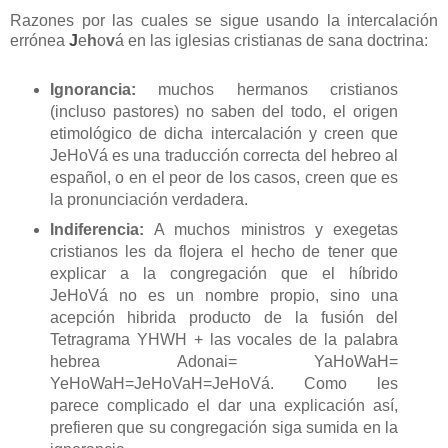
Razones por las cuales se sigue usando la intercalación
errónea
J
e
h
o
v
á en las iglesias cristianas de sana doctrina:
Ignorancia:
muchos hermanos cristianos
(incluso pastores) no saben del todo, el origen
etimológico de dicha intercalación y creen que
JeHoVá es una traducción correcta del hebreo al
español, o en el peor de los casos, creen que es
la pronunciación verdadera.
Indiferencia:
A muchos ministros y exegetas
cristianos les da flojera el hecho de tener que
explicar a la congregación que el híbrido
JeHoVá no es un nombre propio, sino una
acepción hibrida producto de la fusión del
Tetragrama YHWH + las vocales de la palabra
hebrea Adonai= YaHoWaH=
YeHoWaH=JeHoVaH=JeHoVá. Como les
parece complicado el dar una explicación así,
prefieren que su congregación siga sumida en la