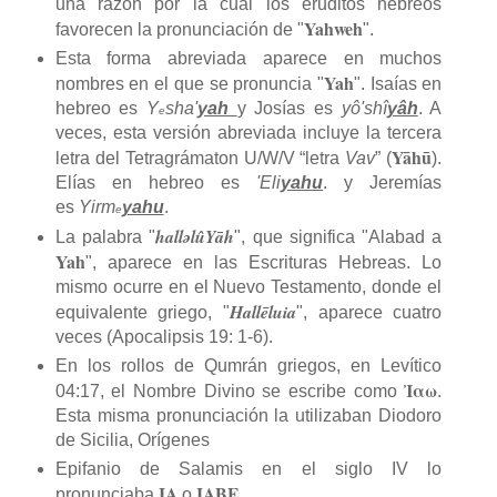
una razón por la cual los eruditos hebreos
Yahweh
favorecen la pronunciación de "
".
Esta forma abreviada aparece en muchos
Yah
nombres en el que se pronuncia "
". Isaías en
hebreo es
Y
sha'
yah
y Josías es
yô'shî
yâh
. A
e
veces, esta versión abreviada incluye la tercera
Yāhū
letra del Tetragrámaton U/W/V “letra
Vav
” (
).
Elías en hebreo es
'Eli
yahu
. y Jeremías
es
Yirm
yahu
.
e
halləlûYāh
La palabra "
", que significa "Alabad a
Yah
", aparece en las Escrituras Hebreas. Lo
mismo ocurre en el Nuevo Testamento, donde el
Hallēluia
equivalente griego, "
", aparece cuatro
veces (Apocalipsis 19: 1-6).
En los rollos de Qumrán griegos, en Levítico
Ἰαω
04:17, el Nombre Divino se escribe como
.
Esta misma pronunciación la utilizaban Diodoro
de Sicilia, Orígenes
Epifanio de Salamis en el siglo IV lo
IA
IABE
pronunciaba
o
.