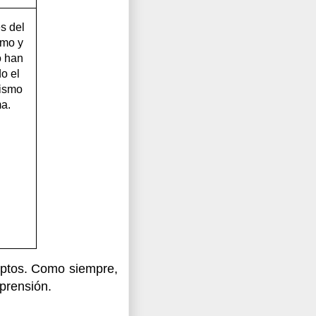
s del
smo y
o han
o el
nismo
ma.
eptos. Como siempre,
prensión.