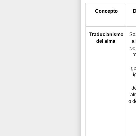
Concepto
D
Traducianismo
So
del alma
a
se
r
ge
i
de
al
o d