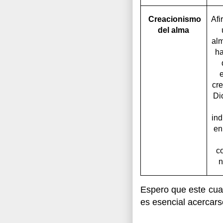
Creacionismo
Afi
del alma
al
ha
e
cre
Di
ind
en
c
n
Espero que este cua
es esencial acercars