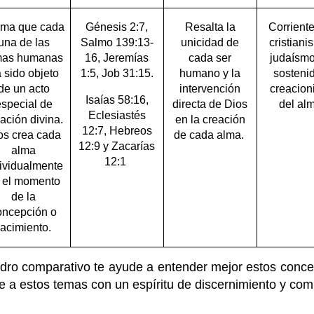
rma que cada
Génesis 2:7,
Resalta la
Corriente
una de las
Salmo 139:13-
unicidad de
cristiani
mas humanas
16, Jeremías
cada ser
judaísm
 sido objeto
1:5, Job 31:15.
humano y la
sostenid
de un acto
intervención
creacio
Isaías 58:16,
special de
directa de Dios
del al
Eclesiastés
ación divina.
en la creación
12:7, Hebreos
os crea cada
de cada alma.
12:9 y Zacarías
alma
12:1
ividualmente
 el momento
de la
oncepción o
acimiento.
dro comparativo te ayude a entender mejor estos conc
e a estos temas con un espíritu de discernimiento y com