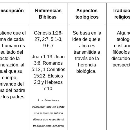
escripción
Referencias
Aspectos
Tradici
Bíblicas
teológicos
religio
stiene que el
Génesis 1:26-
Se basa en la
Algun
lma de cada
27, 2:7, 5:1-3,
idea de que el
teólog
r humano es
9:6-7
alma es
cristian
esultado del
transmitida a
filósofo
Juan 1:13, Juan
acto de la
través de la
discutido
3:6, Romanos
neración, al
herencia
perspect
5:12, 1 Corintios
gual que su
biológica.
15:22, Efesios
cuerpo,
2:3 y Hebreos
rivando del
7:10
ma del padre
e los padres.
Los detractores
comentan que no existe
una referencia bíblica
directa que respalde el
traducianismo del alma