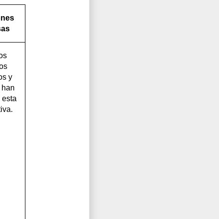
ones
sas
os
os
os y
s han
 esta
iva.